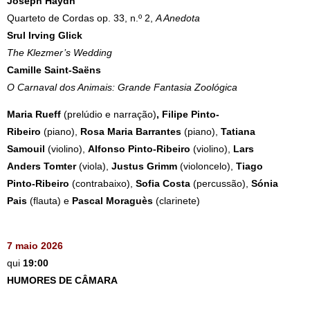
Joseph Haydn
Quarteto de Cordas op. 33, n.º 2,
A Anedota
Srul Irving Glick
The Klezmer’s Wedding
Camille Saint-Saëns
O Carnaval dos Animais: Grande Fantasia Zoológica
Maria Rueff
(prelúdio e narração)
, Filipe Pinto-
Ribeiro
(piano),
Rosa Maria Barrantes
(piano),
Tatiana
Samouil
(violino),
Alfonso Pinto-Ribeiro
(violino),
Lars
Anders Tomter
(viola),
Justus Grimm
(violoncelo),
Tiago
Pinto-Ribeiro
(contrabaixo),
Sofia Costa
(percussão),
Sónia
Pais
(flauta) e
Pascal Moraguès
(clarinete)
7 maio 2026
qui
19:00
HUMORES DE CÂMARA