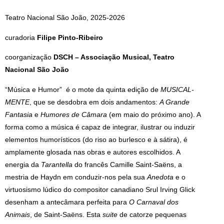
Teatro Nacional São João, 2025-2026
curadoria
Filipe Pinto-Ribeiro
coorganização
DSCH – Associação Musical, Teatro
Nacional São João
“Música e Humor” é o mote da quinta edição de
MUSICAL-
MENTE
, que se desdobra em dois andamentos:
A Grande
Fantasia
e
Humores de Câmara
(em maio do próximo ano). A
forma como a música é capaz de integrar, ilustrar ou induzir
elementos humorísticos (do riso ao burlesco e à sátira), é
amplamente glosada nas obras e autores escolhidos. A
energia da
Tarantella
do francês Camille Saint-Saëns, a
mestria de Haydn em conduzir-nos pela sua
Anedota
e o
virtuosismo lúdico do compositor canadiano Srul Irving Glick
desenham a antecâmara perfeita para
O Carnaval dos
Animais
, de Saint-Saëns. Esta
suite
de catorze pequenas