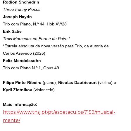
Rodion Shchedrin
Three Funny Pieces
Joseph Haydn
Trio com Piano, N.º 44, Hob.XV/28
Erik Satie
Trois Morceaux en Forme de Poire
*
*Estreia absoluta da nova versão para Trio, da autoria de
Carlos Azevedo (2026)
Felix Mendelssohn
Trio com Piano N.º 1, Opus 49
Filipe Pinto-Ribeiro
(piano),
Nicolas Dautricourt
(violino) e
Kyril Zlotnikov
(violoncelo)
Mais informação:
https://www.tnsj.pt/pt/espetaculos/7159/musical-
mente/